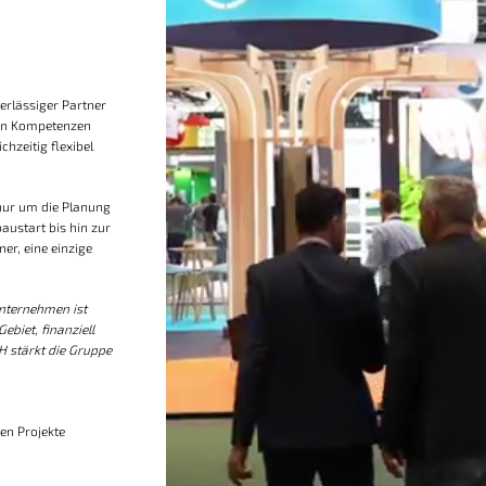
erlässiger Partner
von Kompetenzen
chzeitig flexibel
nur um die Planung
austart bis hin zur
er, eine einzige
Unternehmen ist
biet, finanziell
H stärkt die Gruppe
en Projekte