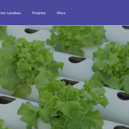
cher Landbau
Projekte
More