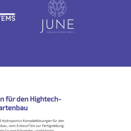
 für den Hightech-
artenbau
t JB Hydroponics Komplettlösungen für den
u, vom Entwurf bis zur Fertigstellung.
onale Gruppe führender, unabhängig