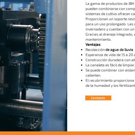
La gama de productos de JBH i
pueden combinarse con compon
sistemas de cultivo ofrecen c
Proporcionan un soporte resis
para un uso prolongado. Las c
invernadero y cuentan con un r
Gracias al drenaje integrado, e
mantenimiento.
Ventajas
Recolección
de agua de lluvia
Esperanza de vida de 15 a 20 
Construcción duradera con al
La canaleta es fácil de limpiar.
Se puede combinar con aislami
calienten.
El recubrimiento proporciona 
de la humedad y los fertilizant
Contacto