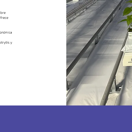
obre
ofrece
rgonómica
trytis y