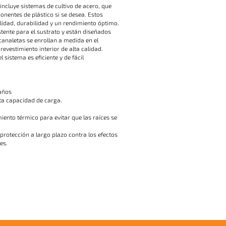
ncluye sistemas de cultivo de acero, que
entes de plástico si se desea. Estos
alidad, durabilidad y un rendimiento óptimo.
tente para el sustrato y están diseñados
analetas se enrollan a medida en el
evestimiento interior de alta calidad.
l sistema es eficiente y de fácil
años
ta capacidad de carga.
ento térmico para evitar que las raíces se
protección a largo plazo contra los efectos
es.