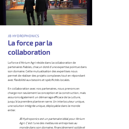
JB HYDROPHONICS
La force par la
collaboration
La force d'Atrium Agri réside dans la collaboration de
partenaires fiables, chacun doté d'une expertise pointue dans
son domaine. Cette mutualisation des expertises nous
permet de réaliser des projets complexes tout en répondant
avec flexibilité aux besoins et spécificités locales.
En collaboration avec nos partenaires, nous prenons en
charge non seulement la conception et la construction, mais
assurons également un démarrage efficace de la culture,
jusqu'à la première plante en serre. Un interlocuteur unique,
une solution intégrée unique, déployable dans le monde
entier.
JB Hydroponics est un partenaire idéal pour Atrium
Agri. C'est l'une des meilleures entreprises au
monde dans son domaine, financièrement solide et