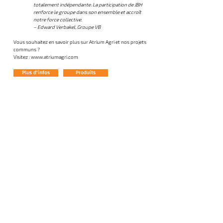
totalement indépendante. La participation de JBH
renforce le groupe dans son ensemble et accroît
notre force collective.
– Edward Verbakel, Groupe VB
Vous souhaitez en savoir plus sur Atrium Agri et nos projets
communs ?
Visitez :
www.atriumagri.com
Plus d'infos
Produits
CONTACTEZ-NOUS
Découvrez nos solutions, apprenez à connaître notre équipe
d'experts et découvrez comment JB Hydroponics peut vous aider à
cultiver de manière plus intelligente, plus rapide et plus écologique.
Voornaam
Achternaam