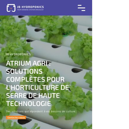
JB HYDROPONICS​
ATRIUM AGRI :
SOLUTIONS
COMPLÈTES POUR
L'HORTICULTURE DE
SERRE DE HAUTE
TECHNOLOGIE
Des solutions qui répondent à vos besoins de culture.
Contactez-nous