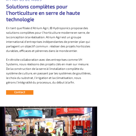
Solutions complètes pour
l'horticulture en serre de haute
technologie
En tant que filiale d'Atrium Agri, JB Hydroponics propose des
solutions complètes pour l'horticulture moderne en serre, de
la conception à la réalisation. Atrium Agri est un groupe
international d'entreprises indépendantes de premier plan qui
partagent un objectif commun : réaliser des projets horticoles
durables, efficaces et pérennes dans le monde entier.
En étroite collaboration avec des entreprises comme VH
Systems, nous réalisons des projets clés en main sur mesure.
De la construction de la serre à l'installation complète du
système de culture, en passant par les systèmes de gouttières,
le choix du substrat, l'irrigation et la climatisation, nous
gérons l'intégralité du processus, du début à la fin.
Contact