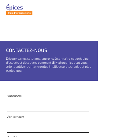
Épices
Plus d'informations
CONTACTEZ-NOUS
Découvrez nos solutions, apprenez à connaître notre équipe
d'experts et découvrez comment JB Hydroponics peut vous
aider à cultiver de manière plus intelligente, plus rapide et plus
écologique.
Voornaam
Achternaam