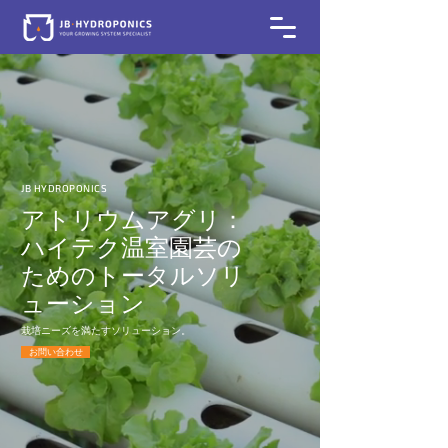
JB HYDROPONICS​
アトリウムアグリ：
ハイテク温室園芸の
ためのトータルソリ
ューション
栽培ニーズを満たすソリューション。
お問い合わせ