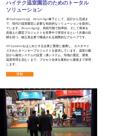
ハイテク温室園芸のためのトータル
ソリューション
JB Hydroponicsは、Atrium Agri傘下として、設計から完成ま
で、現代の温室園芸に必要な包括的なソリューションを提供し
ています。Atrium Agriは、持続可能で効率的、そして将来を
見据えた園芸プロジェクトを世界中で実現するという共通の目
標を持つ、独立系企業で構成される国際的なグループです。
VH Systemsをはじめとする企業と緊密に連携し、カスタマイ
ズされたターンキープロジェクトを提供しています。温室の建
設から栽培システムの設置（溝システム、培地の選定、灌漑、
温度管理を含む）まで、プロセス全体を最初から最後まで管理
します。
接触