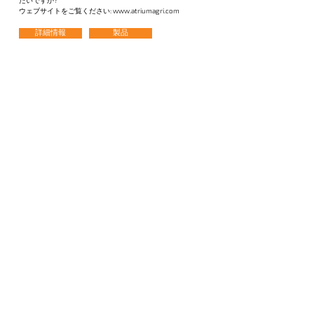
たいですか?
ウェブサイトをご覧ください:
www.atriumagri.com
詳細情報
製品
お問い合わせ
当社のソリューションをご覧になり、専門家チームに会い、JB
Hydroponics がどのようによりスマートに、より速く、より環境に優
しい栽培を支援できるかを体験してください。
Voornaam
Achternaam
Email