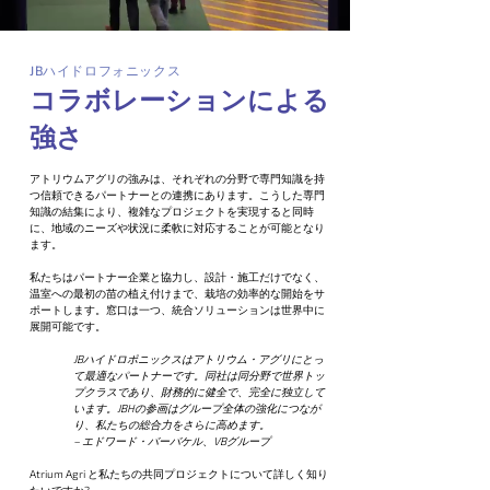
JBハイドロフォニックス
コラボレーションによる
強さ
アトリウムアグリの強みは、それぞれの分野で専門知識を持
つ信頼できるパートナーとの連携にあります。こうした専門
知識の結集により、複雑なプロジェクトを実現すると同時
に、地域のニーズや状況に柔軟に対応することが可能となり
ます。
私たちはパートナー企業と協力し、設計・施工だけでなく、
温室への最初の苗の植え付けまで、栽培の効率的な開始をサ
ポートします。窓口は一つ、統合ソリューションは世界中に
展開可能です。
JBハイドロポニックスはアトリウム・アグリにとっ
て最適なパートナーです。同社は同分野で世界トッ
プクラスであり、財務的に健全で、完全に独立して
います。JBHの参画はグループ全体の強化につなが
り、私たちの総合力をさらに高めます。
– エドワード・バーバケル、VBグループ
Atrium Agri と私たちの共同プロジェクトについて詳しく知り