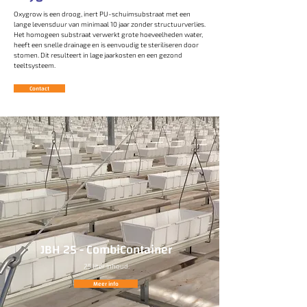
Oxygrow is een droog, inert PU-schuimsubstraat met een
lange levensduur van minimaal 10 jaar zonder structuurverlies.
Het homogeen substraat verwerkt grote hoeveelheden water,
heeft een snelle drainage en is eenvoudig te steriliseren door
stomen. Dit resulteert in lage jaarkosten en een gezond
teeltsysteem.
Contact
JBH 25 - CombiContainer
25 liter inhoud.
Meer info