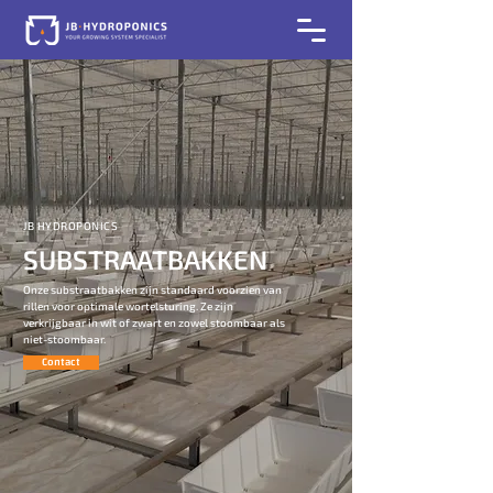
JB HYDROPONICS
SUBSTRAATBAKKEN
Onze substraatbakken zijn standaard voorzien van
rillen voor optimale wortelsturing. Ze zijn
verkrijgbaar in wit of zwart en zowel stoombaar als
niet-stoombaar.
Contact